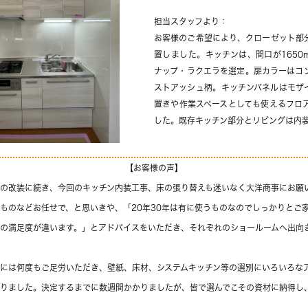
担当スタッフより：
お客様のご希望により、クローゼット部
置しました。キッチンは、間口が1650
ナップ・ラクエラを選定。扉カラーはコ
ストアッシュ柄。キッチンバネルはモザ
置きや作業スペースとしても使えるフロ
した。既存キッチン部分とリビングは内
【お客様の声】
の改装に続き、今回のキッチン内装工事、床の張り替えも迷いなく大洋商事にお願
ものなどお任せで、と思いきや、「20年30年は有に使うものなのでしっかりとご
の満足度が違います。」とアドバイスをいただき、それぞれのショールームへ出向
には何度もご足労いただき、壁紙、床材、システムキッチン等の選別にいろいろな
りました。決定するまでに数週間かかりましたが、皆で選んでこその資材に納得し